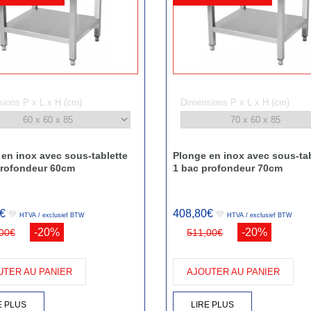
ions P x L x H (cm)
Dimensions P x L x H (cm)
en inox avec sous-tablette
Plonge en inox avec sous-tab
profondeur 60cm
1 bac profondeur 70cm
€
408,80€
💙
💙
HTVA / exclusief BTW
HTVA / exclusief BTW
-20%
-20%
00€
511,00€
UTER AU PANIER
AJOUTER AU PANIER
E PLUS
LIRE PLUS