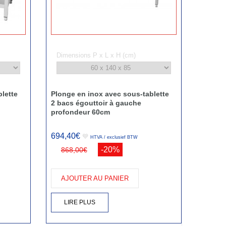
Dimensions P x L x H (cm)
lette
Plonge en inox avec sous-tablette
2 bacs égouttoir à gauche
profondeur 60cm
694,40€
💙
HTVA / exclusief BTW
-20%
868,00€
AJOUTER AU PANIER
LIRE PLUS