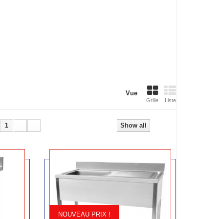
Vue
Grille
Liste
1
2
3
Next
Show all
NOUVEAU PRIX !