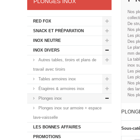
PLONGES INOX
Nos pl
collect
RED FOX
De str
Nos pl
SNACK ET PRÉPARATION
Les pl
INOX NEUTRE
Des pl
Le pla
INOX DIVERS
mm de 
La tab
Autres tables, tiroirs et plans de
inox su
travail avec tiroirs
Les pi
Les pl
Tables armoires inox
Nos pl
Étagères & armoires inox
des lan
Nos pl
Plonges inox
Plonges inox sur armoire + espace
PLONG
lave-vaisselle
LES BONNES AFFAIRES
Sous-caté
PROMOTIONS