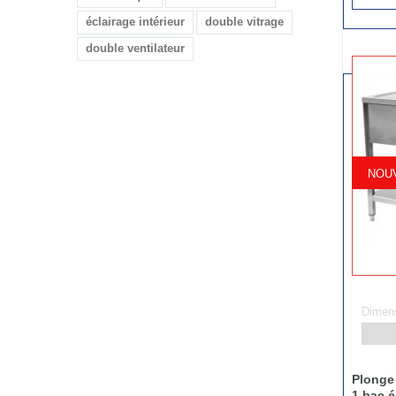
éclairage intérieur
double vitrage
double ventilateur
NOUV
Dimens
Plonge 
1 bac é