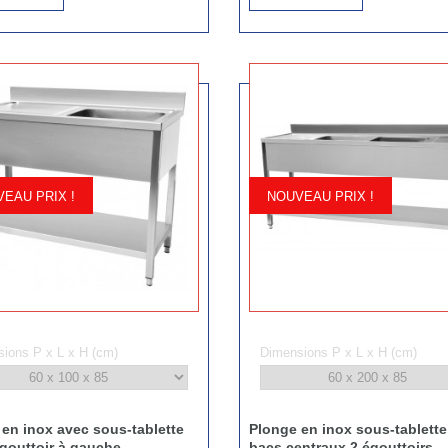
EAU PRIX !
NOUVEAU PRIX !
ions P x L x H (cm)
Dimensions P x L x H (cm)
en inox avec sous-tablette
Plonge en inox sous-tablette
gouttoir à gauche
bacs centraux 2 égouttoirs