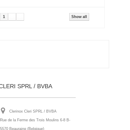
1
2
3
Next
Show all
CLERI SPRL / BVBA
Clerinox Cleri SPRL / BVBA
Rue de la Ferme des Trois Moulins 6-8 B-
5570 Beauraing (Belgique)