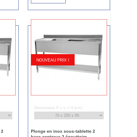
NOUVEAU PRIX !
Dimensions P x L x H (cm)
 2
Plonge en inox sous-tablette 2
bacs centraux 2 égouttoirs