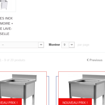
ES INOX
RMOIRE +
E LAVE-
SSELLE
Montrer
par page
--
9
1 - 9 of 20 produits
Previous
EAU PRIX !
NOUVEAU PRIX !