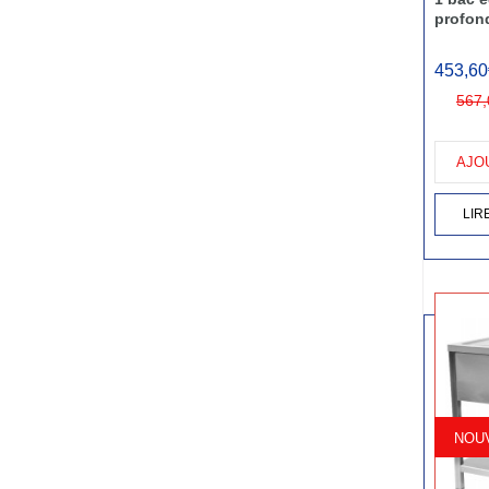
profon
453,60
567,
AJO
LIR
NOUV