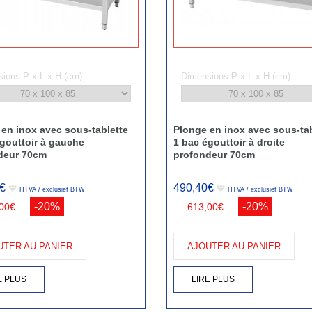
ions P x L x H (cm)
Dimensions P x L x H (cm)
en inox avec sous-tablette
Plonge en inox avec sous-tab
gouttoir à gauche
1 bac égouttoir à droite
deur 70cm
profondeur 70cm
€
490,40€
💙
💙
HTVA / exclusief BTW
HTVA / exclusief BTW
-20%
-20%
00€
613,00€
UTER AU PANIER
AJOUTER AU PANIER
E PLUS
LIRE PLUS