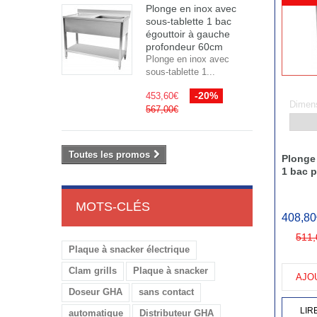
Plonge en inox avec
sous-tablette 1 bac
égouttoir à gauche
profondeur 60cm
Plonge en inox avec
sous-tablette 1...
-20%
453,60€
Dimens
567,00€
Toutes les promos
Plonge 
1 bac 
MOTS-CLÉS
408,80
511,
Plaque à snacker électrique
Clam grills
Plaque à snacker
AJO
Doseur GHA
sans contact
LIR
automatique
Distributeur GHA