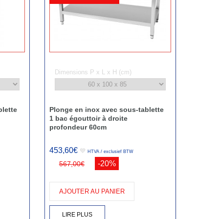
Dimensions P x L x H (cm)
lette
Plonge en inox avec sous-tablette
1 bac égouttoir à droite
profondeur 60cm
453,60€
💙
HTVA / exclusief BTW
-20%
567,00€
AJOUTER AU PANIER
LIRE PLUS