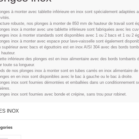
onges à monter avec tablette inférieure en inox sont spécialement adaptées a
ivités.
ucture robuste, nos plonges à monter de 850 mm de hauteur de travail sont éq
onges inox à monter avec une tablette inférieure sont fabriquées avec les cuv
onges inox à monter standards sont disponibles avec 1 ou 2 bacs et 1 ou 2 ég
onges inox à monter avec espace pour lave-vaisselle sont également disponibl
n supérieur avec bacs et égouttoirs est en inox AISI 304 avec des bords tom
hauteur.
lette inférieure des plonges est en inox alimentaire avec des bords tombant
r toute sa longueur.
eds de nos plonges inox à monter sont en tubes carrés en inox alimentaire
onges en en inox sont disponibles avec le bac à gauche ou le bac à droite.
onges inox sont fournies démontées et emballées dans un conditionnement so
ières.
onges inox sont fournies avec bonde et crépine, sans trou pour robinet.
ES INOX
gories