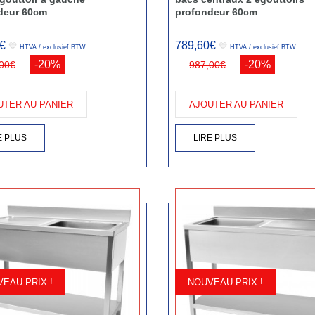
deur 60cm
profondeur 60cm
€
789,60€
💙
💙
HTVA / exclusief BTW
HTVA / exclusief BTW
-20%
-20%
00€
987,00€
UTER AU PANIER
AJOUTER AU PANIER
E PLUS
LIRE PLUS
EAU PRIX !
NOUVEAU PRIX !