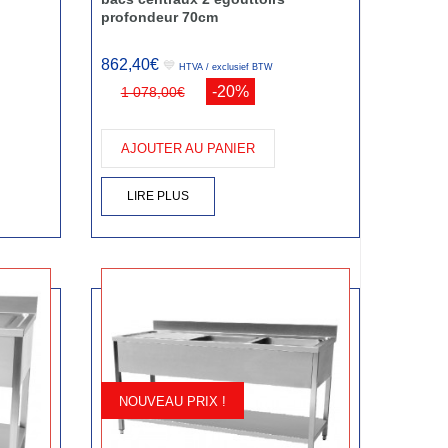
profondeur 70cm
862,40€
💙
HTVA / exclusief BTW
-20%
1 078,00€
AJOUTER AU PANIER
LIRE PLUS
NOUVEAU PRIX !