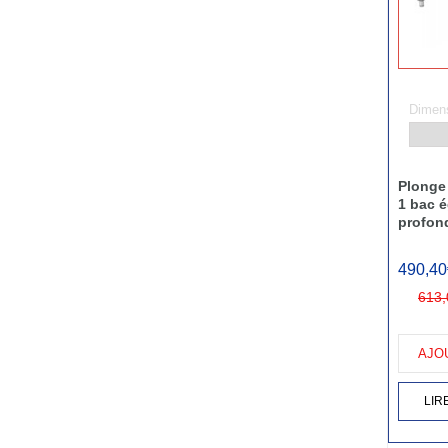
Dimens
Plonge 
1 bac é
profon
490,40
613,
AJO
LIR