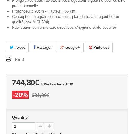
Plonge avec sous-tablette 2 bacs égouttoir à gauche pour cuisine
professionnelle
Profondeur : 70cm - Hauteur : 85 cm
Conception intégrale en inox (bac, plan de travail, égouttoir en
qualité inox AISI 304)
Fabrication conforme aux directives d'hygiène et de sécurité
Tweet
Partager
Google+
Pinterest
Print
744,80€
HTVA / exclusief BTW
-20%
931,00€
Quantity: