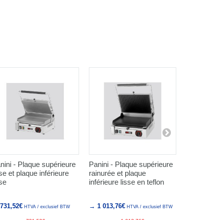
nini - Plaque supérieure
Panini - Plaque supérieure
Panini dou
sse et plaque inférieure
rainurée et plaque
supérieure
sse
inférieure lisse en teflon
plaque inf
731,52€
→ 1 013,76€
→ 1 307,52
HTVA / exclusief BTW
HTVA / exclusief BTW