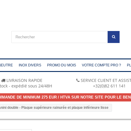
NEUTRE
INOX DIVERS
PROMO DU MOIS
VOTRE COMPTE PRO ?
PL
LIVRAISON RAPIDE
SERVICE CLIENT ET ASSI
tock - expédié sous 24/48H
+32(0)82 611 141
MMANDE DE MINIMUM 275 EUR / HTVA SUR NOTRE SITE POUR LE BEN
nini double - Plaque supérieure rainurée et plaque inférieure lisse