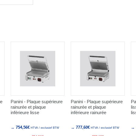
re
Panini - Plaque supérieure
Panini - Plaque supérieure
Pa
rainurée et plaque
rainurée et plaque
li
inférieure lisse
inférieure rainurée
li
→ 754,56€
→ 777,60€
→ 
HTVA / exclusief BTW
HTVA / exclusief BTW