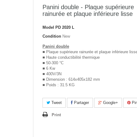
Panini double - Plaque supérieure
rainurée et plaque inférieure lisse
Model
PD 2020 L
Condition
New
Panini double
■ Plaque supérieure rainurée et plaque inférieure liss
■ Haute conductibilité thermique
■ 50-300 °C
■ 6 Kw
■ 400V/3N
■ Dimension : 614x405x182 mm
■ Poids : 31.5 KG
Tweet
Partager
Google+
Pin
Print