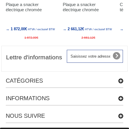
Plaque a snacker
Plaque a snacker
Clam
électrique chromée
électrique chromée
téflo
→ 1 872,00€
→ 2 661,12€
→ 86
HTVA / exclusief BTW
HTVA / exclusief BTW
1 872,00€
2 661,12€
Lettre d'informations
CATÉGORIES
INFORMATIONS
NOUS SUIVRE