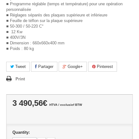
■ Programme réglable (temps et température) pour une opération
personnalisée
■ Réglages séparés des plaques supérieure et inférieure
■ Feuille de téflon sur la plaque supérieure
■ 50-300 / 50-220 C°
■ 12 Kw
■ 400V/3N
■ Dimension : 660x660x400 mm
■ Poids : 80 kg
Tweet
Partager
Google+
Pinterest
Print
3 490,56€
HTVA / exclusief BTW
Quantity: