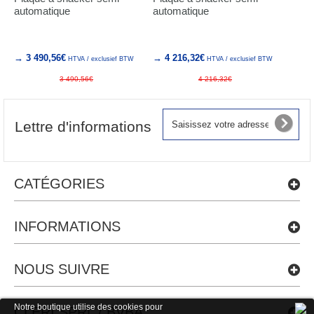
automatique
automatique
→ 3 490,56€
→ 4 216,32€
HTVA / exclusief BTW
HTVA / exclusief BTW
3 490,56€
4 216,32€
Lettre d'informations
CATÉGORIES
INFORMATIONS
NOUS SUIVRE
Notre boutique utilise des cookies pour
CLERI SPRL / BVBA