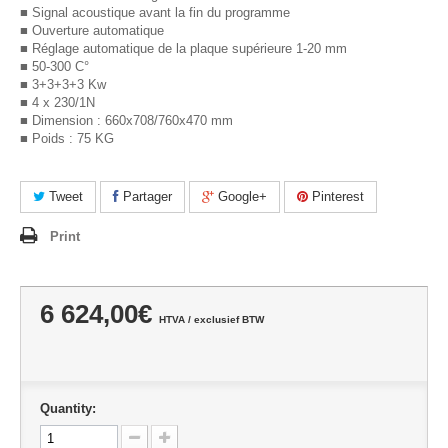
■ Signal acoustique avant la fin du programme
■ Ouverture automatique
■ Réglage automatique de la plaque supérieure 1-20 mm
■ 50-300 C°
■ 3+3+3+3 Kw
■ 4 x 230/1N
■ Dimension : 660x708/760x470 mm
■ Poids : 75 KG
Tweet
Partager
Google+
Pinterest
Print
6 624,00€
HTVA / exclusief BTW
Quantity: