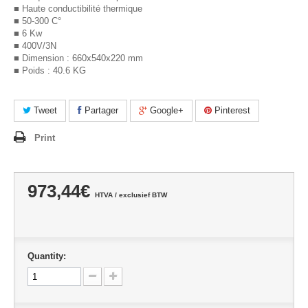
■ Haute conductibilité thermique
■ 50-300 C°
■ 6 Kw
■ 400V/3N
■ Dimension : 660x540x220 mm
■ Poids : 40.6 KG
Tweet
Partager
Google+
Pinterest
Print
973,44€
HTVA / exclusief BTW
Quantity: